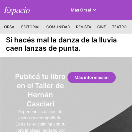
Espacio
Más Orsai
ORSAI
EDITORIAL
COMUNIDAD
REVISTA
CINE
TEATRO
Si hacés mal la danza de la lluvia
caen lanzas de punta.
Publicá tu libro
Más información
en el Taller de
Hernán
Casciari
Experiencias únicas de
escritura acompañada.
Cada taller culmina con tu
libro impreso, editado por