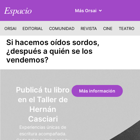
Espacio
Más Orsai
ORSAI
EDITORIAL
COMUNIDAD
REVISTA
CINE
TEATRO
Si hacemos oídos sordos,
¿después a quién se los
vendemos?
Publicá tu libro
Más información
en el Taller de
Hernán
Casciari
Experiencias únicas de
escritura acompañada.