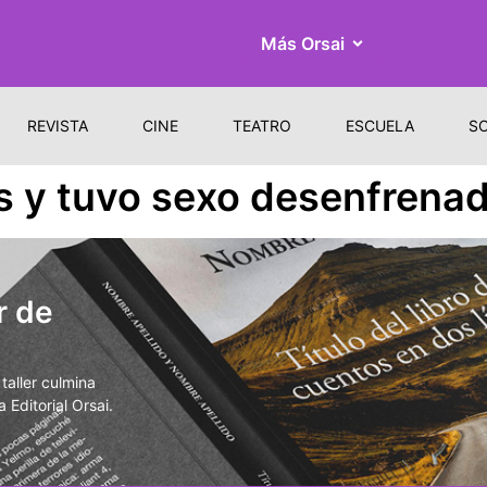
Más Orsai
REVISTA
CINE
TEATRO
ESCUELA
S
s y tuvo sexo desenfrenad
r de
aller culmina
 Editorial Orsai.