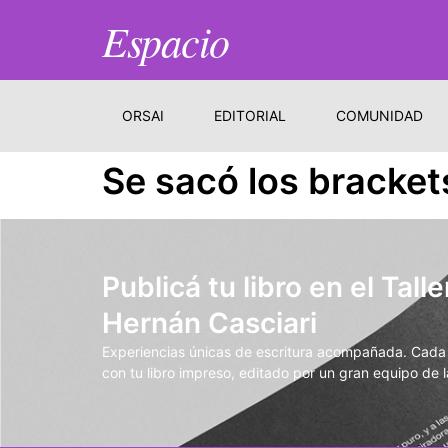
Espacio
ORSAI
EDITORIAL
COMUNIDAD
Se sacó los bracket
Publicá tu libro en el Talle
Hernán Casciari
Experiencias únicas de escritura acompañada. Cada t
con tu libro impreso, editado por un gran equipo de la