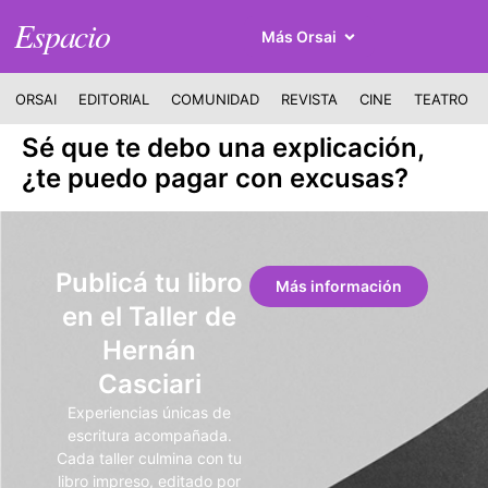
Espacio
Más Orsai
ORSAI
EDITORIAL
COMUNIDAD
REVISTA
CINE
TEATRO
Sé que te debo una explicación,
¿te puedo pagar con excusas?
Publicá tu libro
Más información
en el Taller de
Hernán
Casciari
Experiencias únicas de
escritura acompañada.
Cada taller culmina con tu
libro impreso, editado por