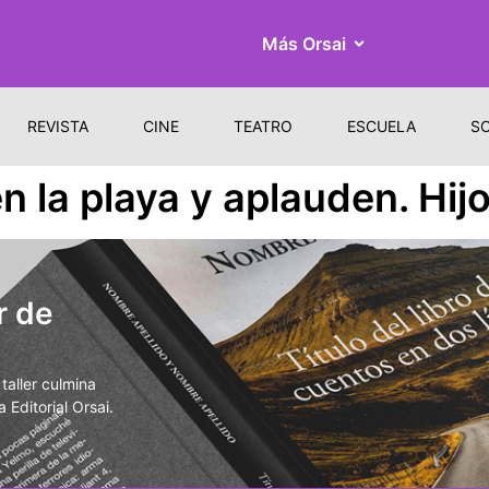
Más Orsai
REVISTA
CINE
TEATRO
ESCUELA
S
n la playa y aplauden. Hij
r de
aller culmina
 Editorial Orsai.