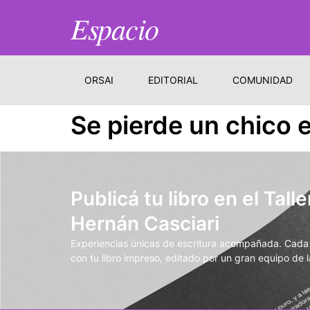
Espacio
ORSAI
EDITORIAL
COMUNIDAD
Se pierde un chico e
Publicá tu libro en el Talle
Hernán Casciari
Experiencias únicas de escritura acompañada. Cada t
con tu libro impreso, editado por un gran equipo de la