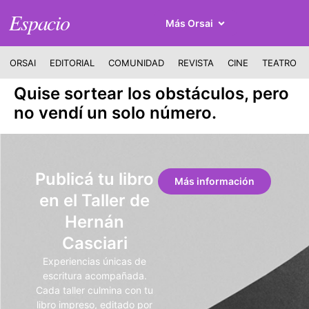
Espacio
Más Orsai
ORSAI
EDITORIAL
COMUNIDAD
REVISTA
CINE
TEATRO
Quise sortear los obstáculos, pero
no vendí un solo número.
Publicá tu libro
Más información
en el Taller de
Hernán
Casciari
Experiencias únicas de
escritura acompañada.
Cada taller culmina con tu
libro impreso, editado por