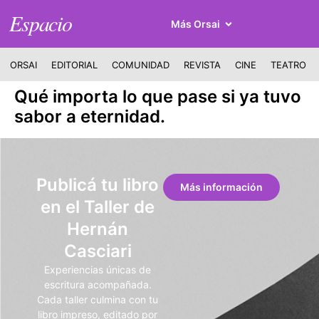
Espacio
Más Orsai
ORSAI
EDITORIAL
COMUNIDAD
REVISTA
CINE
TEATRO
Qué importa lo que pase si ya tuvo
sabor a eternidad.
Publicá tu libro
Más información
en el Taller de
Hernán
Casciari
Experiencias únicas de
escritura acompañada.
Cada taller culmina con tu
libro impreso, editado por