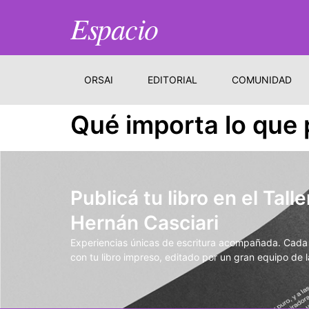
Espacio
ORSAI
EDITORIAL
COMUNIDAD
Qué importa lo que 
Publicá tu libro en el Talle
Hernán Casciari
Experiencias únicas de escritura acompañada. Cada t
con tu libro impreso, editado por un gran equipo de la