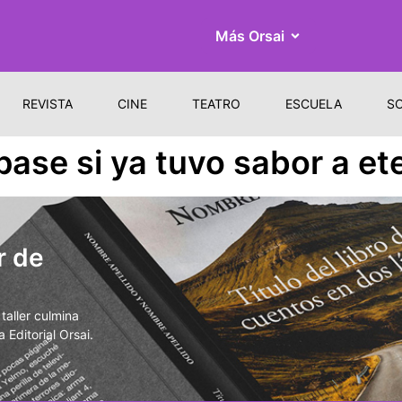
Más Orsai
REVISTA
CINE
TEATRO
ESCUELA
S
pase si ya tuvo sabor a et
r de
aller culmina
 Editorial Orsai.