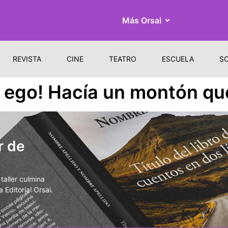
Más Orsai
REVISTA
CINE
TEATRO
ESCUELA
S
 ego! Hacía un montón que
r de
aller culmina
 Editorial Orsai.