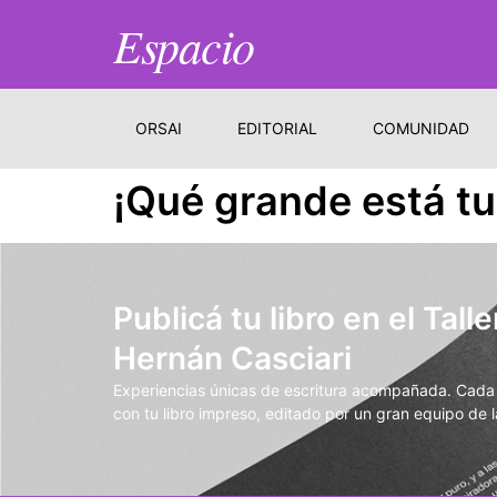
Espacio
ORSAI
EDITORIAL
COMUNIDAD
¡Qué grande está tu
Publicá tu libro en el Talle
Hernán Casciari
Experiencias únicas de escritura acompañada. Cada t
con tu libro impreso, editado por un gran equipo de la