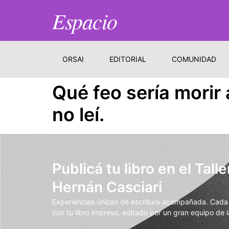
Espacio
ORSAI
EDITORIAL
COMUNIDAD
Qué feo sería morir 
no leí.
Publicá tu libro en el Talle
Hernán Casciari
Experiencias únicas de escritura acompañada. Cada t
con tu libro impreso, editado por un gran equipo de la