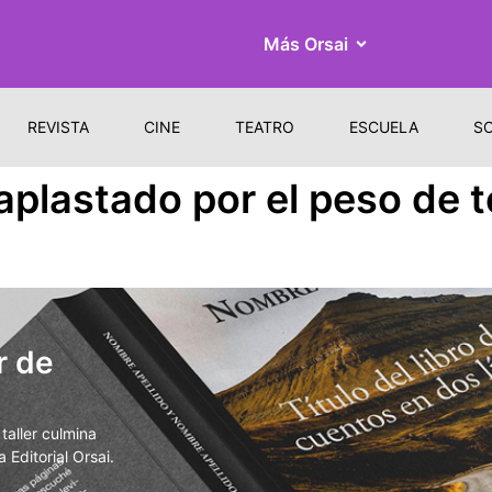
Más Orsai
REVISTA
CINE
TEATRO
ESCUELA
S
aplastado por el peso de t
r de
aller culmina
 Editorial Orsai.