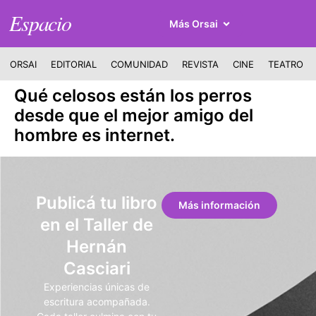
Espacio
Más Orsai
ORSAI
EDITORIAL
COMUNIDAD
REVISTA
CINE
TEATRO
Qué celosos están los perros
desde que el mejor amigo del
hombre es internet.
Publicá tu libro
Más información
en el Taller de
Hernán
Casciari
Experiencias únicas de
escritura acompañada.