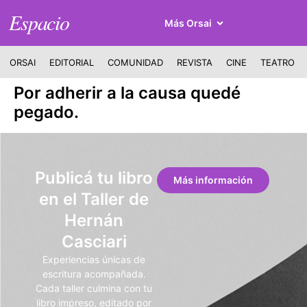
Espacio
Más Orsai
ORSAI
EDITORIAL
COMUNIDAD
REVISTA
CINE
TEATRO
Por adherir a la causa quedé
pegado.
Publicá tu libro
Más información
en el Taller de
Hernán
Casciari
Experiencias únicas de
escritura acompañada.
Cada taller culmina con tu
libro impreso, editado por