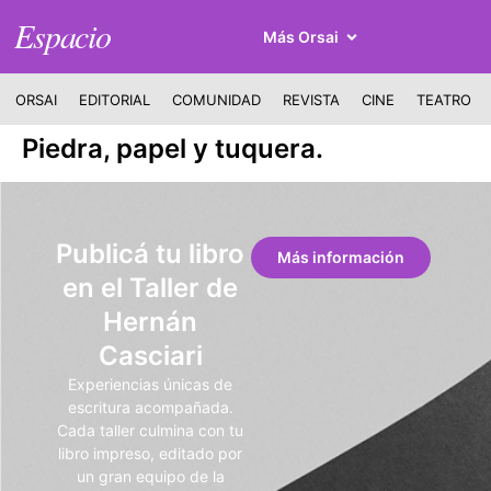
Espacio
Más Orsai
ORSAI
EDITORIAL
COMUNIDAD
REVISTA
CINE
TEATRO
Piedra, papel y tuquera.
Publicá tu libro
Más información
en el Taller de
Hernán
Casciari
Experiencias únicas de
escritura acompañada.
Cada taller culmina con tu
libro impreso, editado por
un gran equipo de la