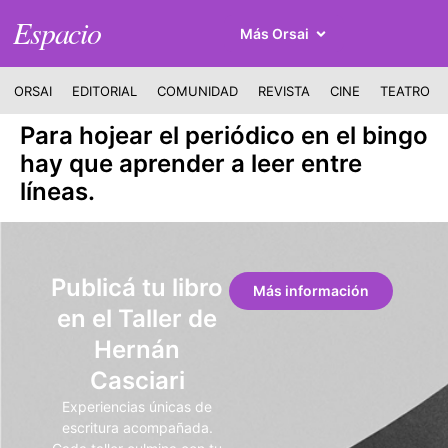
Espacio
Más Orsai
ORSAI
EDITORIAL
COMUNIDAD
REVISTA
CINE
TEATRO
Para hojear el periódico en el bingo
hay que aprender a leer entre
líneas.
Publicá tu libro
Más información
en el Taller de
Hernán
Casciari
Experiencias únicas de
escritura acompañada.