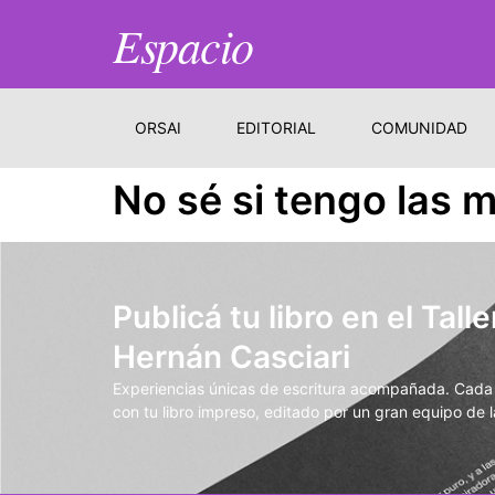
Espacio
ORSAI
EDITORIAL
COMUNIDAD
No sé si tengo las 
Publicá tu libro en el Talle
Hernán Casciari
Experiencias únicas de escritura acompañada. Cada t
con tu libro impreso, editado por un gran equipo de la