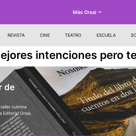
Más Orsai
REVISTA
CINE
TEATRO
ESCUELA
S
mejores intenciones pero 
r de
aller culmina
 Editorial Orsai.