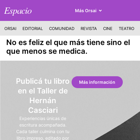
Espacio
Más Orsai
ORSAI
EDITORIAL
COMUNIDAD
REVISTA
CINE
TEATRO
No es feliz el que más tiene sino el
que menos se medica.
Publicá tu libro
Más información
en el Taller de
Hernán
Casciari
Experiencias únicas de
escritura acompañada.
Cada taller culmina con tu
libro impreso, editado por