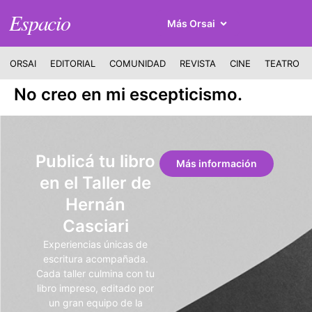
Espacio
Más Orsai
ORSAI
EDITORIAL
COMUNIDAD
REVISTA
CINE
TEATRO
No creo en mi escepticismo.
Publicá tu libro
Más información
en el Taller de
Hernán
Casciari
Experiencias únicas de
escritura acompañada.
Cada taller culmina con tu
libro impreso, editado por
un gran equipo de la