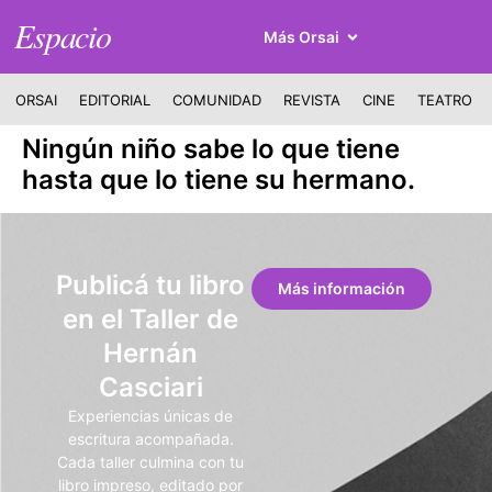
Espacio
Más Orsai
ORSAI
EDITORIAL
COMUNIDAD
REVISTA
CINE
TEATRO
Ningún niño sabe lo que tiene
hasta que lo tiene su hermano.
Publicá tu libro
Más información
en el Taller de
Hernán
Casciari
Experiencias únicas de
escritura acompañada.
Cada taller culmina con tu
libro impreso, editado por