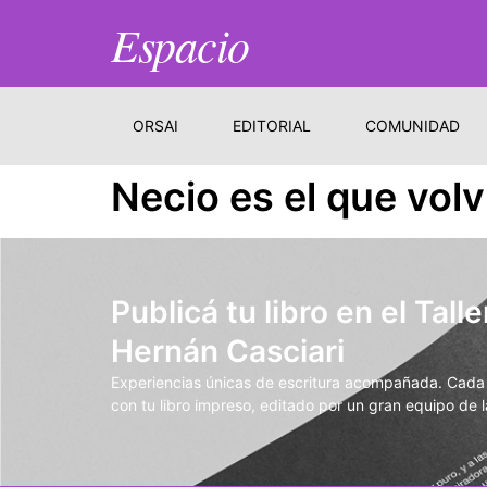
Espacio
ORSAI
EDITORIAL
COMUNIDAD
Necio es el que volv
Publicá tu libro en el Talle
Hernán Casciari
Experiencias únicas de escritura acompañada. Cada t
con tu libro impreso, editado por un gran equipo de la