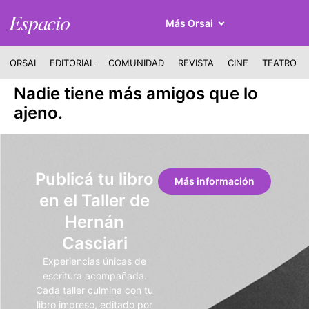
Espacio
Más Orsai
ORSAI
EDITORIAL
COMUNIDAD
REVISTA
CINE
TEATRO
Nadie tiene más amigos que lo
ajeno.
Publicá tu libro
Más información
en el Taller de
Hernán
Casciari
Experiencias únicas de
escritura acompañada.
Cada taller culmina con tu
libro impreso, editado por