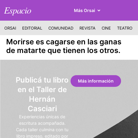
Espacio
Más Orsai
ORSAI
EDITORIAL
COMUNIDAD
REVISTA
CINE
TEATRO
Morirse es cagarse en las ganas
de matarte que tienen los otros.
Publicá tu libro
Más información
en el Taller de
Hernán
Casciari
Experiencias únicas de
escritura acompañada.
Cada taller culmina con tu
libro impreso, editado por