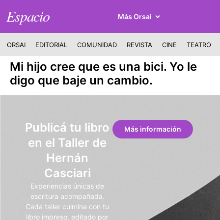
Espacio
Más Orsai
ORSAI
EDITORIAL
COMUNIDAD
REVISTA
CINE
TEATRO
Mi hijo cree que es una bici. Yo le
digo que baje un cambio.
Publicá tu libro
Más información
en el Taller de
Hernán
Casciari
Experiencias únicas de
escritura acompañada.
Cada taller culmina con tu
libro impreso, editado por