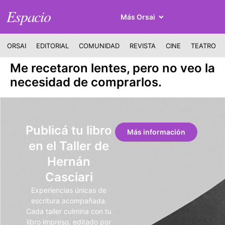
Espacio
Más Orsai
ORSAI
EDITORIAL
COMUNIDAD
REVISTA
CINE
TEATRO
Me recetaron lentes, pero no veo la
necesidad de comprarlos.
Publicá tu libro
Más información
en el Taller de
Hernán
Casciari
Experiencias únicas de
escritura acompañada.
Cada taller culmina con tu
libro impreso, editado por