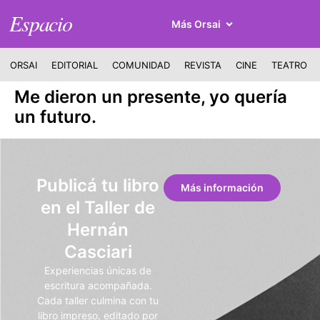
Espacio
Más Orsai
ORSAI
EDITORIAL
COMUNIDAD
REVISTA
CINE
TEATRO
Me dieron un presente, yo quería
un futuro.
Publicá tu libro
Más información
en el Taller de
Hernán
Casciari
Experiencias únicas de
escritura acompañada.
Cada taller culmina con tu
libro impreso, editado por