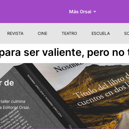
Más Orsai
REVISTA
CINE
TEATRO
ESCUELA
S
para ser valiente, pero no
r de
aller culmina
 Editorial Orsai.