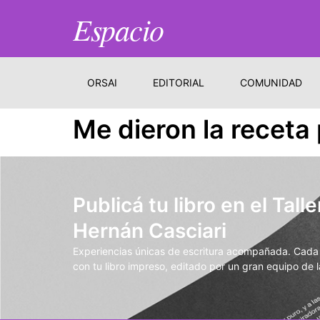
Espacio
ORSAI
EDITORIAL
COMUNIDAD
Me dieron la receta 
Publicá tu libro en el Talle
Hernán Casciari
Experiencias únicas de escritura acompañada. Cada t
con tu libro impreso, editado por un gran equipo de la