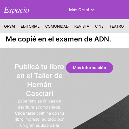
Espacio
Más Orsai
ORSAI
EDITORIAL
COMUNIDAD
REVISTA
CINE
TEATRO
Me copié en el examen de ADN.
Publicá tu libro
Más información
en el Taller de
Hernán
Casciari
Experiencias únicas de
escritura acompañada.
Cada taller culmina con tu
libro impreso, editado por
un gran equipo de la