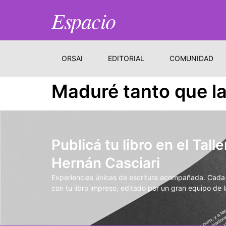
Espacio
ORSAI
EDITORIAL
COMUNIDAD
Maduré tanto que la
Publicá tu libro en el Talle
Hernán Casciari
Experiencias únicas de escritura acompañada. Cada t
con tu libro impreso, editado por un gran equipo de la