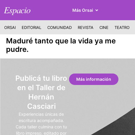
Espacio
Más Orsai
ORSAI
EDITORIAL
COMUNIDAD
REVISTA
CINE
TEATRO
Maduré tanto que la vida ya me
pudre.
Publicá tu libro
Más información
en el Taller de
Hernán
Casciari
Experiencias únicas de
escritura acompañada.
Cada taller culmina con tu
libro impreso, editado por