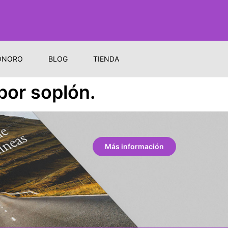
ONORO
BLOG
TIENDA
por soplón.
Más información