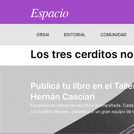
Espacio
ORSAI
EDITORIAL
COMUNIDAD
Los tres cerditos no
Publicá tu libro en el Talle
Hernán Casciari
Experiencias únicas de escritura acompañada. Cada t
con tu libro impreso, editado por un gran equipo de la