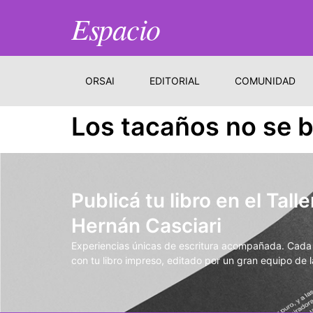
Espacio
ORSAI
EDITORIAL
COMUNIDAD
Los tacaños no se b
Publicá tu libro en el Talle
Hernán Casciari
Experiencias únicas de escritura acompañada. Cada t
con tu libro impreso, editado por un gran equipo de la