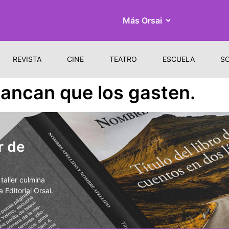
Más Orsai
REVISTA
CINE
TEATRO
ESCUELA
S
ancan que los gasten.
r de
aller culmina
 Editorial Orsai.