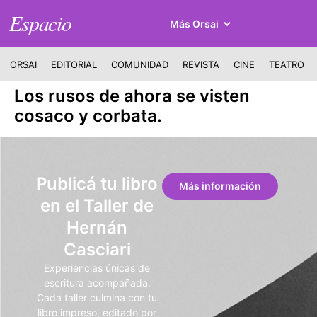
Espacio
Más Orsai
ORSAI
EDITORIAL
COMUNIDAD
REVISTA
CINE
TEATRO
Los rusos de ahora se visten
cosaco y corbata.
Publicá tu libro
Más información
en el Taller de
Hernán
Casciari
Experiencias únicas de
escritura acompañada.
Cada taller culmina con tu
libro impreso, editado por