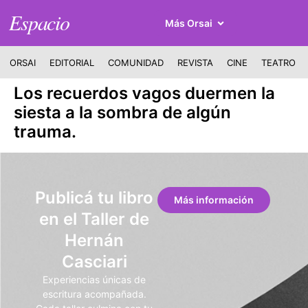
Espacio
Más Orsai
ORSAI
EDITORIAL
COMUNIDAD
REVISTA
CINE
TEATRO
Los recuerdos vagos duermen la
siesta a la sombra de algún
trauma.
Publicá tu libro
Más información
en el Taller de
Hernán
Casciari
Experiencias únicas de
escritura acompañada.