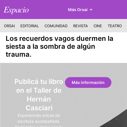
Espacio
Más Orsai
ORSAI
EDITORIAL
COMUNIDAD
REVISTA
CINE
TEATRO
Los recuerdos vagos duermen la
siesta a la sombra de algún
trauma.
Publicá tu libro
Más información
en el Taller de
Hernán
Casciari
Experiencias únicas de
escritura acompañada.