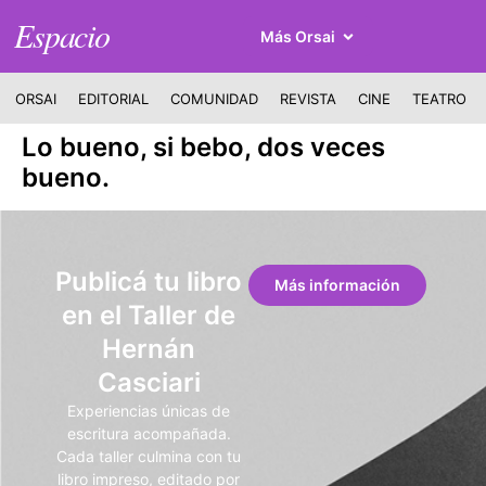
Espacio
Más Orsai
ORSAI
EDITORIAL
COMUNIDAD
REVISTA
CINE
TEATRO
Lo bueno, si bebo, dos veces
bueno.
Publicá tu libro
Más información
en el Taller de
Hernán
Casciari
Experiencias únicas de
escritura acompañada.
Cada taller culmina con tu
libro impreso, editado por