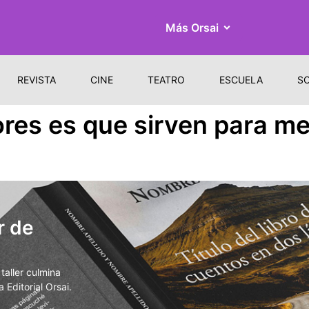
Más Orsai
REVISTA
CINE
TEATRO
ESCUELA
S
ores es que sirven para me
r de
aller culmina
 Editorial Orsai.