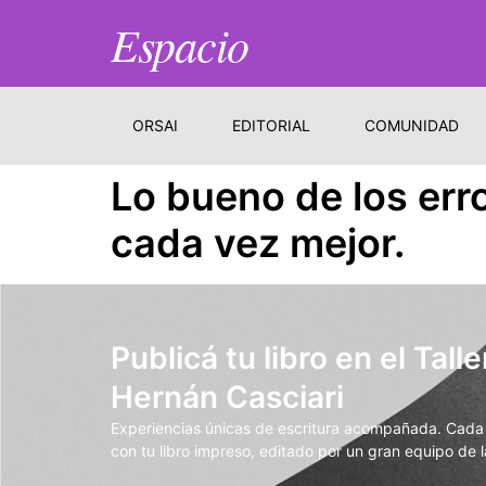
Espacio
ORSAI
EDITORIAL
COMUNIDAD
Lo bueno de los err
cada vez mejor.
Publicá tu libro en el Talle
Hernán Casciari
Experiencias únicas de escritura acompañada. Cada t
con tu libro impreso, editado por un gran equipo de la