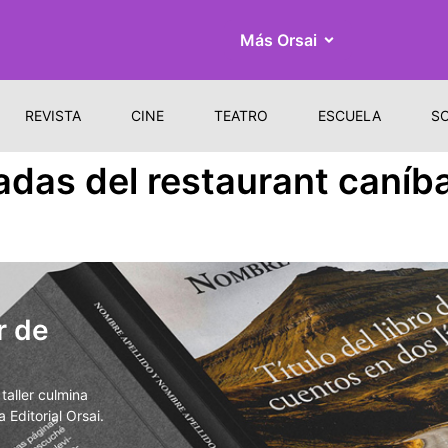
Más Orsai
REVISTA
CINE
TEATRO
ESCUELA
S
das del restaurant caníba
r de
aller culmina
 Editorial Orsai.