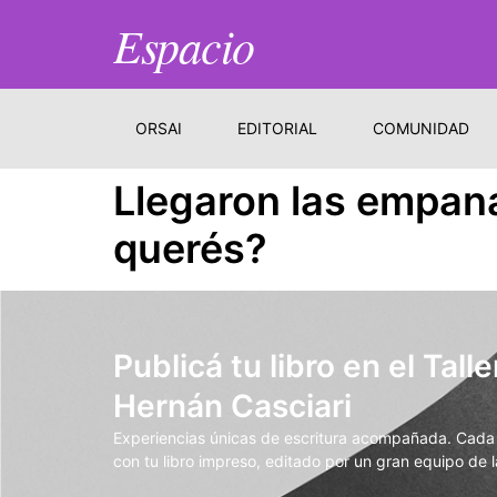
Espacio
ORSAI
EDITORIAL
COMUNIDAD
Llegaron las empana
querés?
Publicá tu libro en el Talle
Hernán Casciari
Experiencias únicas de escritura acompañada. Cada t
con tu libro impreso, editado por un gran equipo de la