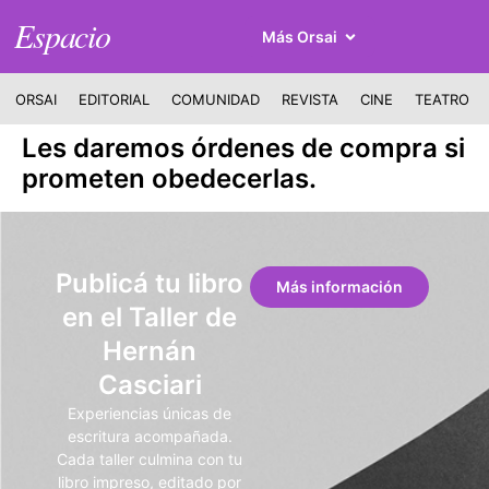
Espacio
Más Orsai
ORSAI
EDITORIAL
COMUNIDAD
REVISTA
CINE
TEATRO
Les daremos órdenes de compra si
prometen obedecerlas.
Publicá tu libro
Más información
en el Taller de
Hernán
Casciari
Experiencias únicas de
escritura acompañada.
Cada taller culmina con tu
libro impreso, editado por