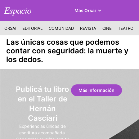
Espacio
Más Orsai
ORSAI
EDITORIAL
COMUNIDAD
REVISTA
CINE
TEATRO
Las únicas cosas que podemos
contar con seguridad: la muerte y
los dedos.
Publicá tu libro
Más información
en el Taller de
Hernán
Casciari
Experiencias únicas de
escritura acompañada.