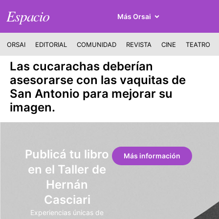
Espacio
Más Orsai
ORSAI
EDITORIAL
COMUNIDAD
REVISTA
CINE
TEATRO
Las cucarachas deberían
asesorarse con las vaquitas de
San Antonio para mejorar su
imagen.
Publicá tu libro
Más información
en el Taller de
Hernán
Casciari
Experiencias únicas de