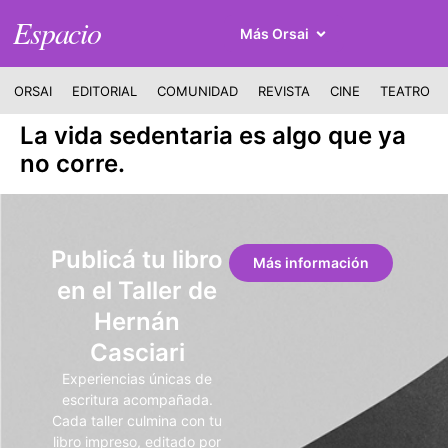
Espacio
Más Orsai
ORSAI
EDITORIAL
COMUNIDAD
REVISTA
CINE
TEATRO
La vida sedentaria es algo que ya
no corre.
Publicá tu libro
Más información
en el Taller de
Hernán
Casciari
Experiencias únicas de
escritura acompañada.
Cada taller culmina con tu
libro impreso, editado por