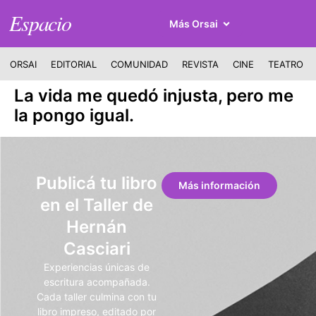
Espacio
Más Orsai
ORSAI
EDITORIAL
COMUNIDAD
REVISTA
CINE
TEATRO
La vida me quedó injusta, pero me
la pongo igual.
Publicá tu libro
Más información
en el Taller de
Hernán
Casciari
Experiencias únicas de
escritura acompañada.
Cada taller culmina con tu
libro impreso, editado por