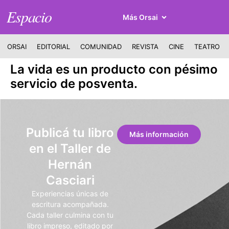
Espacio
Más Orsai
ORSAI
EDITORIAL
COMUNIDAD
REVISTA
CINE
TEATRO
La vida es un producto con pésimo
servicio de posventa.
Publicá tu libro
Más información
en el Taller de
Hernán
Casciari
Experiencias únicas de
escritura acompañada.
Cada taller culmina con tu
libro impreso, editado por