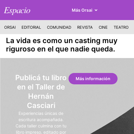
Espacio
Más Orsai
ORSAI
EDITORIAL
COMUNIDAD
REVISTA
CINE
TEATRO
La vida es como un casting muy
riguroso en el que nadie queda.
Publicá tu libro
Más información
en el Taller de
Hernán
Casciari
Experiencias únicas de
escritura acompañada.
Cada taller culmina con tu
libro impreso, editado por