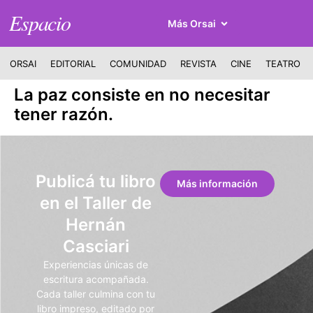
Espacio
Más Orsai
ORSAI
EDITORIAL
COMUNIDAD
REVISTA
CINE
TEATRO
La paz consiste en no necesitar
tener razón.
Publicá tu libro
Más información
en el Taller de
Hernán
Casciari
Experiencias únicas de
escritura acompañada.
Cada taller culmina con tu
libro impreso, editado por