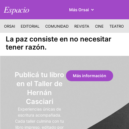
Espacio
Más Orsai
ORSAI
EDITORIAL
COMUNIDAD
REVISTA
CINE
TEATRO
La paz consiste en no necesitar
tener razón.
Publicá tu libro
Más información
en el Taller de
Hernán
Casciari
Experiencias únicas de
escritura acompañada.
Cada taller culmina con tu
libro impreso, editado por