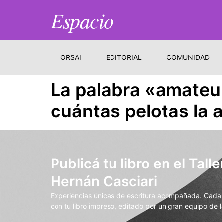
Espacio
ORSAI
EDITORIAL
COMUNIDAD
La palabra «amateur
cuántas pelotas la
Publicá tu libro en el Talle
Hernán Casciari
Experiencias únicas de escritura acompañada. Cada t
con tu libro impreso, editado por un gran equipo de la