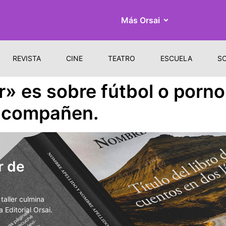
Más Orsai
REVISTA
CINE
TEATRO
ESCUELA
S
» es sobre fútbol o porno
 acompañen.
r de
aller culmina
 Editorial Orsai.