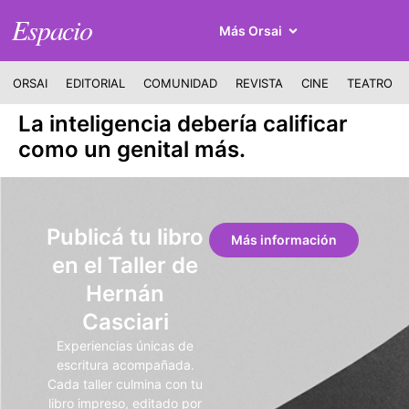
Espacio
Más Orsai
ORSAI
EDITORIAL
COMUNIDAD
REVISTA
CINE
TEATRO
La inteligencia debería calificar
como un genital más.
Publicá tu libro
Más información
en el Taller de
Hernán
Casciari
Experiencias únicas de
escritura acompañada.
Cada taller culmina con tu
libro impreso, editado por