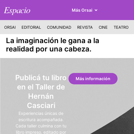
Espacio
Más Orsai
ORSAI
EDITORIAL
COMUNIDAD
REVISTA
CINE
TEATRO
La imaginación le gana a la
realidad por una cabeza.
Publicá tu libro
Más información
en el Taller de
Hernán
Casciari
Experiencias únicas de
escritura acompañada.
Cada taller culmina con tu
libro impreso, editado por