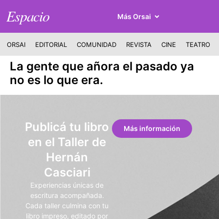
Espacio
Más Orsai
ORSAI
EDITORIAL
COMUNIDAD
REVISTA
CINE
TEATRO
La gente que añora el pasado ya
no es lo que era.
Publicá tu libro
Más información
en el Taller de
Hernán
Casciari
Experiencias únicas de
escritura acompañada.
Cada taller culmina con tu
libro impreso, editado por