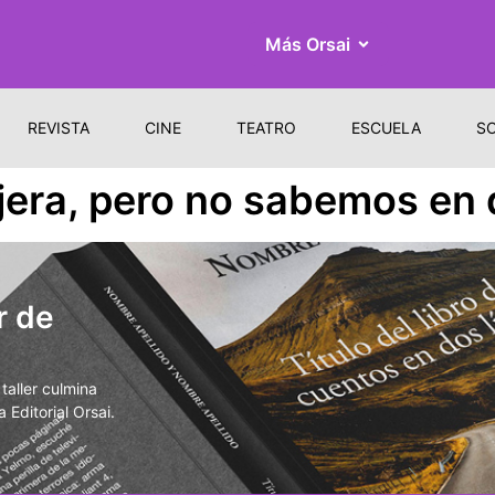
Más Orsai
REVISTA
CINE
TEATRO
ESCUELA
S
ajera, pero no sabemos en
r de
aller culmina
 Editorial Orsai.