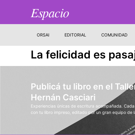
Espacio
ORSAI
EDITORIAL
COMUNIDAD
La felicidad es pas
Publicá tu libro en el Talle
Hernán Casciari
Experiencias únicas de escritura acompañada. Cada t
con tu libro impreso, editado por un gran equipo de la